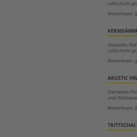
Luftschicht g
Weiterlesen:
/
KERNDÄMMPL
Glaswolle-Pla
Luftschicht g
Weiterlesen:
/
AKUSTIC HW
Steinwolle-Pl
und Holzbauw
Weiterlesen:
/
TRITTSCHAL