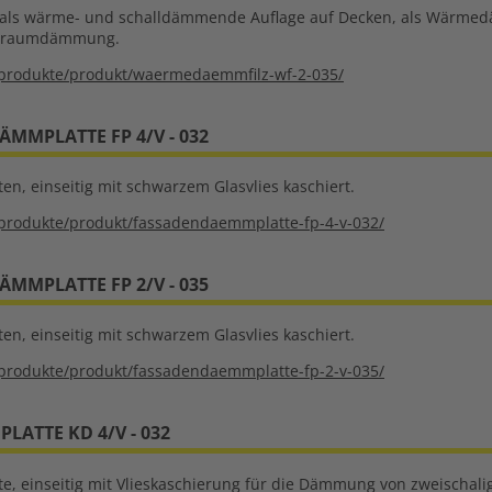
z als wärme- und schalldämmende Auflage auf Decken, als Wärme
hlraumdämmung.
produkte/produkt/waermedaemmfilz-wf-2-035/
MMPLATTE FP 4/V - 032
ten, einseitig mit schwarzem Glasvlies kaschiert.
produkte/produkt/fassadendaemmplatte-fp-4-v-032/
MMPLATTE FP 2/V - 035
ten, einseitig mit schwarzem Glasvlies kaschiert.
produkte/produkt/fassadendaemmplatte-fp-2-v-035/
ATTE KD 4/V - 032
tte, einseitig mit Vlieskaschierung für die Dämmung von zweisc