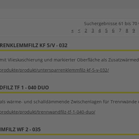
Suchergebnisse 61 bis 70 
«
<
2
3
4
5
6
7
8
9
ENKLEMMFILZ KF 5/V - 032
z mit Vlieskaschierung und markierter Oberfläche als Zusatzwär
produkte/produkt/untersparrenklemmfilz-kf-5-v-032/
ILZ TF 1 - 040 DUO
lz als wärme- und schalldämmende Zwischenlagen für Trennwände
produkte/produkt/trennwandfilz-tf-1-040-duo/
ILZ WF 2 - 035