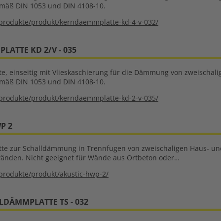
emäß DIN 1053 und DIN 4108-10.
produkte/produkt/kerndaemmplatte-kd-4-v-032/
ATTE KD 2/V - 035
tte, einseitig mit Vlieskaschierung für die Dämmung von zweisc
emäß DIN 1053 und DIN 4108-10.
produkte/produkt/kerndaemmplatte-kd-2-v-035/
P 2
atte zur Schalldämmung in Trennfugen von zweischaligen Haus- 
änden. Nicht geeignet für Wände aus Ortbeton oder…
produkte/produkt/akustic-hwp-2/
LDÄMMPLATTE TS - 032