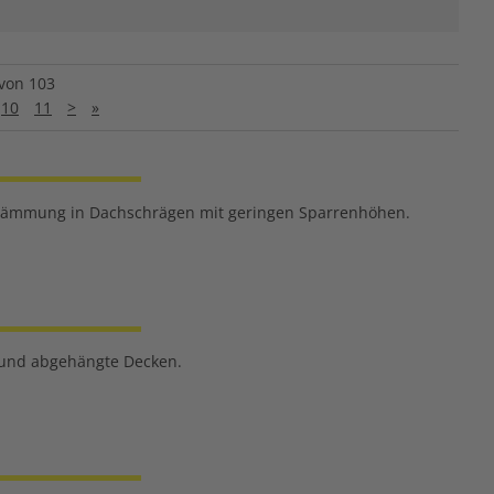
von 103
10
11
>
»
medämmung in Dachschrägen mit geringen Sparrenhöhen.
 und abgehängte Decken.