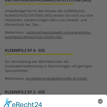
Das SUPERGLASS-KLIMASCHUTZ-SYSTEM (SKS)
Umweltsiegel Durch den Einsatz des SUPERGLASS-
KLIMASCHUTZ-SYSTEMS (SKS) senken Sie nicht nur Ihre
Heizkosten, sondern tragen aktiv zum Umwelt- und
Klimaschutz bei. Das…
Weiterlesen:
/unternehmen/umwelt-und-energie/das-
superglass-klimaschutz-system-sks/
KLEMMFILZ KF 4 - 032
Zur Vermeidung von Wärmebrücken als
Zusatzwärmedämmung in Dachschrägen mit geringen
Sparrenhöhen.
Weiterlesen:
/produkte/produkt/klemmfilz-kf-4-032/
KLEMMFILZ KF 2 - 035
Unkaschierter Glaswolle-Filz mit markierter Oberfläche für