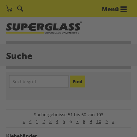
Menü
Suche
Suchergebnisse 51 bis 60 von 103
«
<
1
2
3
4
5
6
7
8
9
10
>
»
Klebebänder