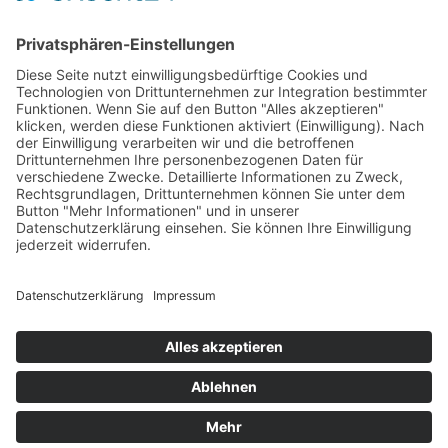
die Steildachdämmung bei unterschiedlichen
Sparrenabständen.
Weiterlesen:
/produkte/produkt/klemmfilz-kf-2-035/
Suchergebnisse 51 bis 60 von 103
«
<
1
2
3
4
5
6
7
8
9
10
>
»
Newsletter
Kontakt
Datenschutz
Impressum
Rechtliches
Barrierefreiheit