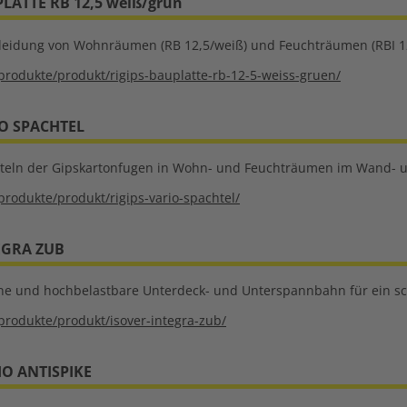
PLATTE RB 12,5 weiß/grün
leidung von Wohnräumen (RB 12,5/weiß) und Feuchträumen (RBI 1
produkte/produkt/rigips-bauplatte-rb-12-5-weiss-gruen/
IO SPACHTEL
teln der Gipskartonfugen in Wohn- und Feuchträumen im Wand- 
produkte/produkt/rigips-vario-spachtel/
EGRA ZUB
ene und hochbelastbare Unterdeck- und Unterspannbahn für ein s
produkte/produkt/isover-integra-zub/
IO ANTISPIKE