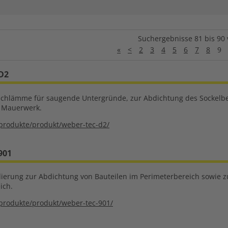
Suchergebnisse 81 bis 90 
«
<
2
3
4
5
6
7
8
9
D2
tschlämme für saugende Untergründe, zur Abdichtung des Sockelb
n Mauerwerk.
produkte/produkt/weber-tec-d2/
901
erung zur Abdichtung von Bauteilen im Perimeterbereich sowie z
ich.
produkte/produkt/weber-tec-901/