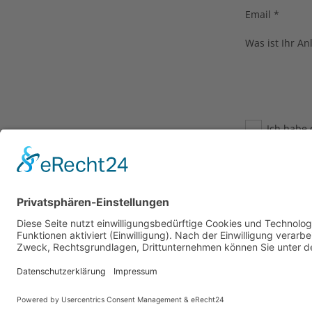
Email
*
Was ist Ihr An
Ich habe
Anfrage elektr
service@super
Die mit * gekennze
Nachrich