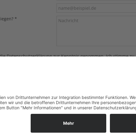
liegen?
*
 die
Datenschutzerklärung
zur Kenntnis genommen. Ich stimme zu,
onisch erhoben und gespeichert werden. Hinweis: Sie können Ihre E
glass.de widerrufen.
*
ichneten Felder sind Pflichtfelder.
t senden
Newsletter
Kontakt
Datenschutz
Impressum
Rechtliches