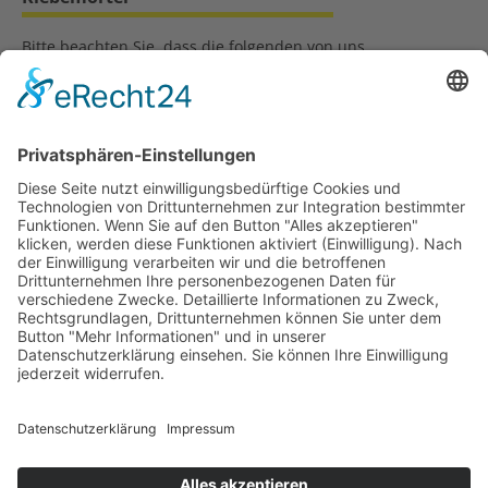
Bitte beachten Sie, dass die folgenden von uns
empfohlenen Saint-Gobain Produkte nicht über SUPERGLASS
erhältlich sind. Weitere Informationen zu den
beschriebenen Produkten und deren Verarbeitung…
Weiterlesen:
/produkte/produkt/empfohlene-saint-gobain-
produkte-fuer-klebemoertel/
Suchergebnisse 31 bis 40 von 103
«
<
1
2
3
4
5
6
7
8
9
10
>
»