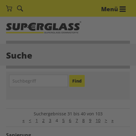
Menü
Suche
Suchergebnisse 31 bis 40 von 103
«
<
1
2
3
4
5
6
7
8
9
10
>
»
Sanierung