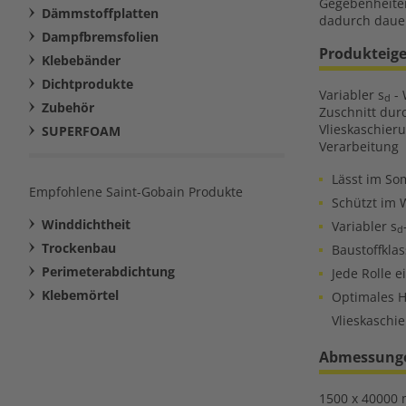
Gegebenheiten
Dämmstoffplatten
dadurch dauer
Dampfbremsfolien
Produkteig
Klebebänder
Dichtprodukte
Variabler s
- 
d
Zubehör
Zuschnitt dur
Vlieskaschieru
SUPERFOAM
Verarbeitung
Lässt im So
Empfohlene Saint-Gobain Produkte
Schützt im 
Winddichtheit
Variabler s
d
Trockenbau
Baustoffkla
Perimeterabdichtung
Jede Rolle e
Klebemörtel
Optimales H
Vlieskaschi
Abmessungen
1500 x 40000 