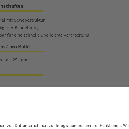
enschaften
ial mit Gewebestruktur
olgt der Baudehnung
ar für eine schnelle und leichte Verarbeitung
 / pro Rolle
ite x 25 lfdm
ur Produktübersicht