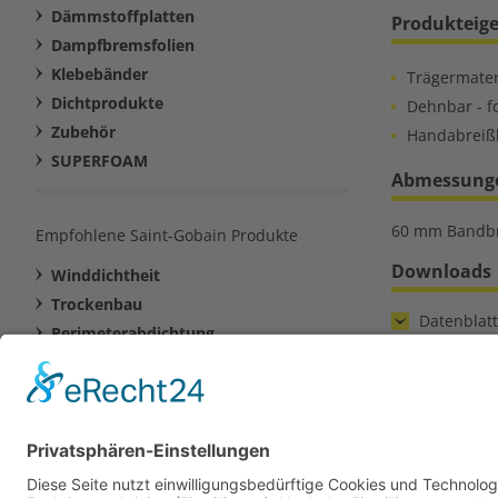
Dämmstoffplatten
Produkteig
Dampfbremsfolien
Klebebänder
Trägermater
Dichtprodukte
Dehnbar - f
Zubehör
Handabreißb
SUPERFOAM
Abmessungen
60 mm Bandbre
Empfohlene Saint-Gobain Produkte
Downloads
Winddichtheit
Trockenbau
Datenblatt
Perimeterabdichtung
Klebemörtel
Zurück z