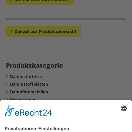
Zurück zur Produktübersicht
Produktkategorie
Dämmstofffilze
Dämmstoffplatten
Dampfbremsfolien
Klebebänder
Dichtprodukte
Zubehör
SUPERFOAM