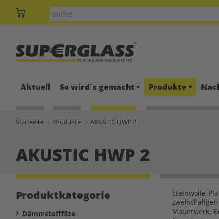
Aktuell
So wird´s gemacht
Produkte
Nach
Startseite
Produkte
AKUSTIC HWP 2
AKUSTIC HWP 2
Produktkategorie
Steinwolle-Pl
zweischalige
Mauerwerk, Be
Dämmstofffilze