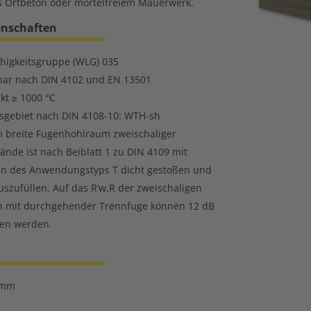
 Ortbeton oder mörtelfreiem Mauerwerk.
enschaften
higkeitsgruppe (WLG) 035
bar nach DIN 4102 und EN 13501
t ≥ 1000 °C
gebiet nach DIN 4108-10: WTH-sh
 breite Fugenhohlraum zweischaliger
nde ist nach Beiblatt 1 zu DIN 4109 mit
n des Anwendungstyps T dicht gestoßen und
auszufüllen. Auf das R‘w,R der zweischaligen
n mit durchgehender Trennfuge können 12 dB
gen werden.
mm