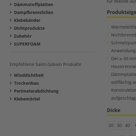
für Wände aus
Dämmstoffplatten
Produkteig
Dampfbremsfolien
Klebebänder
Wärmeleitfä
Dichtprodukte
Nichtbrenn
Zubehör
Schmelzpunk
SUPERFOAM
Anwendungs
Der ≥ 30 mm
Empfohlene Saint-Gobain Produkte
Haustrennwä
Dämmplatte
Winddichtheit
vollflächig 
Trockenbau
Konstruktio
Perimeterabdichtung
aufgeschla
Klebemörtel
Dicke
20
30
40